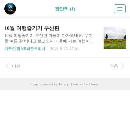
광안리 (1)
10월 여행즐기기 부산편
10월 여행즐기기 부산편 가을이 다가왔네요. 무더
운 여름 잘 버티고 보냈으니 가을에 가는 여행이 정
말 행복한 여행 아닐까요? 더위와 싸울 필요 없이
깨끗한 집 KB배관크리너
2018. 9. 25. 17:04
ㅋㅋ 10월 여행지 코스로 부산에서 즐긴다면 우선
해운대와 광안리를 꼽을 수 있겠죠. 낮엔 바다를 우
선 즐기고 저녁엔 바다를 배경으로 너무 좋은 카페
이전
다음
며, 야경을 볼 수 있는 곳이 많으니 출발 전 사전예
약은 꼭 필수... 아시아 최대 쇼핑 물 샌텀시티 구경
도 꼭 놓치지 마세요. 최대 쇼핑물 그리고 계절에
Blog is powered by
Tistory
/ Designed by
Tistory
따른 할인상품도 있으니 시간 잘 맞추면 더 없이 좋
을 수 도 있습니다. 그리고 해운대서 벗어나 외곽으
로 나오면, 젊은이의 거리 서면구경을 거쳐, 부산
해산물의 명소 자갈치, 남포동, 국제시장도 꼭 방문
하여 여행하면 좋을것 같습니다. 자연적인 느낌을
받고 싶다면..