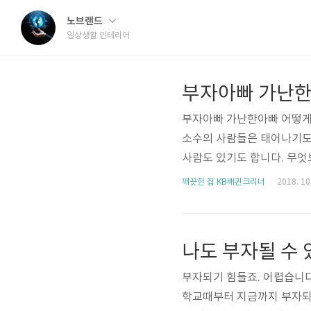
노브랜드
일상생활 인테리어
부자아빠 가난한
부자아빠 가난한아빠 어떻게 
소수의 사람들은 태어나기도 
사람도 있기도 합니다. 무엇
라 생각합니다. 자기 노력여
깨끗한 집 KB배관크리너
2018. 10.
다. 부자아빠로 살기 위해서
떠돌아다녀도 진짜 부자는 
떠나서 돈의 대한 지식과 중
나도 부자될 수 
야 되겠죠. 1천으로 부자마음이
부자되기 힘들죠. 어렵습니다
학교때부터 지금까지 부자되