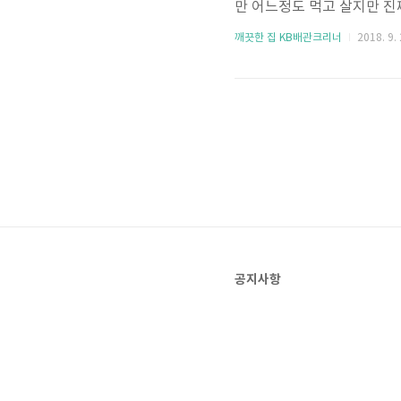
만 어느정도 먹고 살지만 진
요할까요? 자신감, 운, 팔자
깨끗한 집 KB배관크리너
2018. 9. 
오는 것이죠. 팔자가 그냥 
갑자기 될까요. 여러번 실패
던 돈도 지켜내는 법입니다.
지만 한번이라도 더 연구하고
공지사항