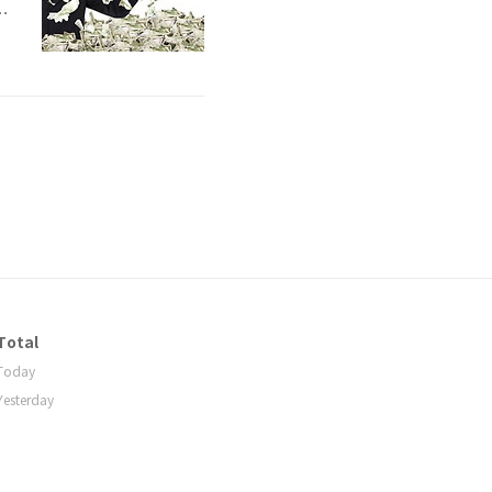
필
어
Total
Today
Yesterday