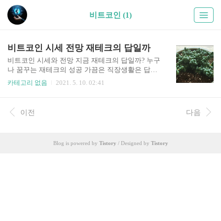
비트코인 (1)
비트코인 시세 전망 재테크의 답일까
비트코인 시세와 전망 지금 재테크의 답일까? 누구
나 꿈꾸는 재테크의 성공 가끔은 직장생활은 답이
아니다는 생각이 들기도 한다. 그러나 재테크의 성
카테고리 없음
2021. 5. 10. 02:41
공은 쉽지가 않다. 그러니 직장생활을 하면서 재테
크를 하는 것이 가장 현명한 답일 수 있다. 재테크
로 성공하기 전까지는 직장생활 유지! 재테크는 하
이전
다음
루 아침에 되지 않기 때문에 정말 시간 내서 틈틈이
재테크를 하는 것이다. 비트코인의 열풍이 잠시 누
그러진듯한 느낌 얼마전 테슬라의 이슈로 비트코
Blog is powered by
Tistory
/ Designed by
Tistory
인은 8천을 넘었다. 지금은 7천 가까이 머물러 있지
만 여전히 많이 오른 가격임에는 틀림없다. 1년 전
과 지금은 상상을 초월한 정도의 급상승이었다. 그
야말로 자고 일어나면 오르는 비트코인~ 고점이 8
천1백, 주식이나 해외선물이나 참 알 수 없는 세계
경제, 우리는 그래프 차트 ..