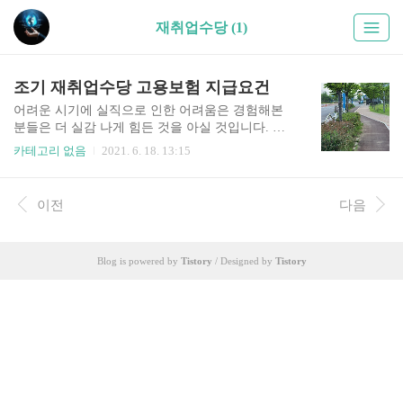
재취업수당 (1)
조기 재취업수당 고용보험 지급요건
어려운 시기에 실직으로 인한 어려움은 경험해본
분들은 더 실감 나게 힘든 것을 아실 것입니다. 실
업급여가 조건에 맞으면 지급이 되더라도 근본적
카테고리 없음
2021. 6. 18. 13:15
인 해결이 되지는 않죠. 최대 1일 66,000원 지급이
됩니다. 1개월 기준 27일 기준입니다. 조건에 따라
서 4개월에서 8개월 정도 지급이 됩니다. 조기재취
이전
다음
업수당은 어떻게 될까요? 대부분 조기재취업을 많
이 하기에 알아두어야겠죠. 조기 채취업수당 고용
보험 지급요건은 어떻게 될까요? 적은 고용보험료
Blog is powered by
Tistory
/ Designed by
Tistory
로 버틸 수 없죠 빠른 취업이 중요하죠 1. 재취업을
한 날을 기준으로 하여 소정 급여일수 2분의 1 이상
절반 이상을 남긴 상태에서 가능합니다. 또한 12개
월 이상의 고용이 된 경우에 해당됩니다. 그러니 남
은 소정 급여는 재 취업 후 1년 후 받을 수 받을 5
0%를 받을..