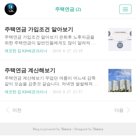
주택연금 (2)
주택연금 가입조건 알아보기
주택연금 가입조건 알아보기 은퇴후 노후자금을
위한 주택연금이 일반인들에게도 많이 알려져 준
비를 많이 하고 있습니다. 주택이 있다고 무조건 되
깨끗한 집 KB배관크리너
2018. 9. 27. 22:19
는것이 아니기에 기본적인 것들은 미리 준비해보
는것이 좋을 듯합니다. 한국주택금용공사 사이트
에서도 아주 상세하게 볼 수 있고 여러 매체들에서
주택연금 계산해보기
도 쉽게 정보를 알아볼 수 있으니 참조하면 좋을것
같네요. 기본적인 목적은 노후 직장생활 및 소득을
주택연금 계산해보기 무덥던 여름이 어느새 감쪽
위한 활동이 힘든경우에 안정적인 노후 삶을 위해
같이 모습을 감춘것 같습니다. 저녁엔 쌀쌀해져 긴
만들어진 취지로 알면 좋을 것 같습니다. 그외에도
옷을 입게 되네요. 주택연금이란 무엇을 말할까요?
깨끗한 집 KB배관크리너
2018. 9. 27. 21:57
여러개의 상품들도 있으니 개인에게 적합한 방법
국민연금만으로는 노후대책이 안되겠죠. 그래서
을 선택하면 되겠죠. 주택연금 종류가 몇가지 있는
주택으로 나중에 노후 대책 생각하는 분들도 많이
데 대표적인것은 주택연금 사전예약 보금자리론
계실것 같네요. 세월이 지나 20년 뒤 30년뒤 내가
이전
다음
방법이 있고 우대형 주택연금방법이 있고 주택담
받을 수 있는 주택연금은 얼마나 될까요? 주택을
보대출 상환용 연금등이 있습니다. 주택연금 사전
담보로 국민연금과 같은 방식으로 매월 받는 연금
예약 보금..
을 이야기 하는 것입니다 주택의 가치에 따라서 연
Blog is powered by
Tistory
/ Designed by
Tistory
금금액도 차이가 나겠죠. 한국주택금융공사 홈페
이지의 주택연금을 클릭하면 예상되는 연금조회를