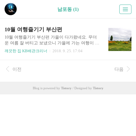
남포동 (1)
10월 여행즐기기 부산편
10월 여행즐기기 부산편 가을이 다가왔네요. 무더
운 여름 잘 버티고 보냈으니 가을에 가는 여행이 정
말 행복한 여행 아닐까요? 더위와 싸울 필요 없이
깨끗한 집 KB배관크리너
2018. 9. 25. 17:04
ㅋㅋ 10월 여행지 코스로 부산에서 즐긴다면 우선
해운대와 광안리를 꼽을 수 있겠죠. 낮엔 바다를 우
선 즐기고 저녁엔 바다를 배경으로 너무 좋은 카페
이전
다음
며, 야경을 볼 수 있는 곳이 많으니 출발 전 사전예
약은 꼭 필수... 아시아 최대 쇼핑 물 샌텀시티 구경
도 꼭 놓치지 마세요. 최대 쇼핑물 그리고 계절에
Blog is powered by
Tistory
/ Designed by
Tistory
따른 할인상품도 있으니 시간 잘 맞추면 더 없이 좋
을 수 도 있습니다. 그리고 해운대서 벗어나 외곽으
로 나오면, 젊은이의 거리 서면구경을 거쳐, 부산
해산물의 명소 자갈치, 남포동, 국제시장도 꼭 방문
하여 여행하면 좋을것 같습니다. 자연적인 느낌을
받고 싶다면..