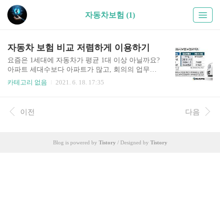
자동차보험 (1)
자동차 보험 비교 저렴하게 이용하기
요즘은 1세대에 자동차가 평균 1대 이상 아닐까요?
아파트 세대수보다 아파트가 많고, 회의의 업무용
차량, 1세대 차량 2대, 또는 자녀가 있는 경우 자녀
카테고리 없음
2021. 6. 18. 17:35
또한 성인이 되면 출. 퇴근을 위해서 자가용을 운전
하게 됩니다. 많은 부분들을 감안하면 인구수만큼
자동차가 많은 세상이죠, 6월 또한 자동차세를 납
이전
다음
부하는 달이 되었습니다. 엄청난 세금을 거둬들이
는 결과를 가져오게 되죠. 자동차 경유, 휘발유에도
많은 세금, 자동차세 납부 엄청난 세금을 내면서 자
Blog is powered by
Tistory
/ Designed by
Tistory
동차를 타고 다닌다고 볼 수 있겠습니다. 그리고 자
동차 보험료 또한 무시할 수 없는 비용입니다. 자동
차 사고가 나지 않는다면 1 가족 차량 1대에서 3대
정도 기준으로 했을 때 많은 비용의 보험료가 지급
이 되는 결과입니다. 자동차 기준 할인을 보면 차량
연식, ..