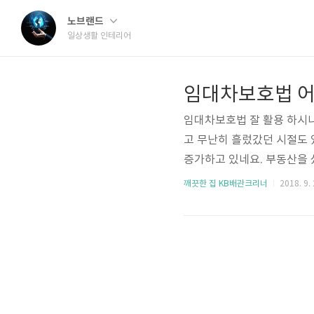
노브랜드
일상생활 인테리어
임대차보호법 
임대차보호법 잘 활용 하시나
고 무난히 흘렀갔던 시절도
증가하고 있네요. 부동산을 
다. 즉 팔지 못해 집이 2채
깨끗한 집 KB배관크리너
2018. 9. 
텨보는 것입니다. 간단히 이
정을 유지하게 해서 쫒겨날
라는 기간인데 5년 후에 불
년내에 모두 돈 벌 수 있을까요