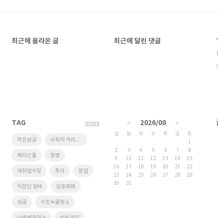
최근에 올라온 글
최근에 달린 댓글
TAG
«
2026/08
»
more
일
월
화
수
목
금
토
작은성공
사회적 거리두기
1
2
3
4
5
6
7
8
해외선물
항셍
9
10
11
12
13
14
15
16
17
18
19
20
21
22
재취업수당
투자
창업
23
24
25
26
27
28
29
30
31
직장인 알바
암호화폐
성공
수도녹물청소
난방배관청소
비트코인