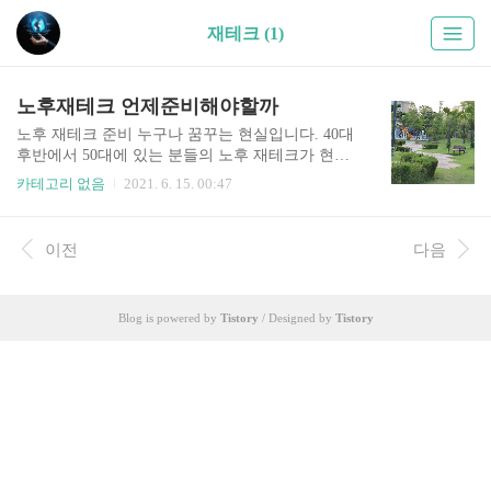
재테크 (1)
노후재테크 언제준비해야할까
노후 재테크 준비 누구나 꿈꾸는 현실입니다. 40대
후반에서 50대에 있는 분들의 노후 재테크가 현실
에서 많이 힘든 부분입니다. 자녀는 적게는 중학생,
카테고리 없음
2021. 6. 15. 00:47
고등학생, 대학생, 사회초년생, 빠른 분은 대학을
졸업했거나 사회 초년생 자녀가 있을 수 있을 것입
니다. 더 빠른 분들은 자녀가 결혼한 분들도 계시겠
이전
다음
죠. 그리고 부모님을 모시는 경우가 많다고 볼 수
있습니다. 연세가 70~80세 이상의 부모님을 모시는
경우가 많고 아프신 분들이 많을 것 같네요. 재테크
Blog is powered by
Tistory
/ Designed by
Tistory
는 10대부터 해야 한다. 용돈을 주식으로 주어야 한
다 등 말들도 있지만 현실에서 일반적인 평균 가정
에서는 쉽지는 않은 현실이죠. 수익형 부동산으로
주택연금, 주식으로 투자, 1인 창업, 등 수많은 창
업 아이템들을 제공하지만 현실 속에서 재테크의
성공은 정말..