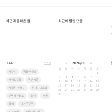
최근에 올라온 글
최근에 달린 댓글
TAG
«
2026/08
»
more
일
월
화
수
목
금
토
자걀치
직장인 알바
1
2
3
4
5
6
7
8
재취업수당
작은성공
9
10
11
12
13
14
15
16
17
18
19
20
21
22
사회적 거리두기
임대차보호법
23
24
25
26
27
28
29
30
31
난방배관청소
항셍
녹물
창업
다가구주택
비트코인
1인지식기업창업