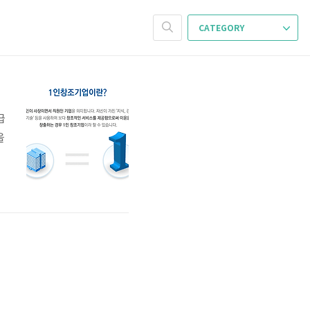
CATEGORY
급
을
로
고
올
한