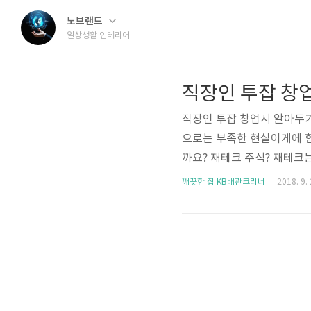
노브랜드
일상생활 인테리어
직장인 투잡 창
직장인 투잡 창업시 알아두기
으로는 부족한 현실이게에 힘
까요? 재테크 주식? 재테크
돈이기 때문에 절대 승자가 될
깨끗한 집 KB배관크리너
2018. 9. 
진행해야 합니다. 무엇이던지
제일 중요한 실천을 해야 합
라가는 현실에서 임대료도 비
다고 그러죠. 회사가 망하지